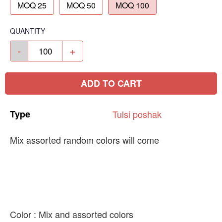
MOQ 25
MOQ 50
MOQ 100
QUANTITY
-
+
ADD TO CART
Type
Tulsi
poshak
Mix assorted random colors will come
Color : Mix and assorted colors