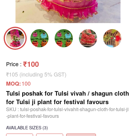
₹100
Price
:
₹105 (including 5% GST)
100
MOQ:
Tulsi poshak for Tulsi vivah / shagun cloth
for Tulsi ji plant for festival favours
SKU :
tulsi-poshak-for-tulsi-vivahit-shagun-cloth-for-tulsi-ji
-plant-for-festival-favours
AVAILABLE SIZES
(3)